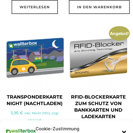
WEITERLESEN
IN DEN WARENKORB
Angebot!
TRANSPONDERKARTE
RFID-BLOCKERKARTE
NIGHT (NACHTLADEN)
ZUM SCHUTZ VON
BANKKARTEN UND
5,95
€
inkl. MwSt (19%), zzgl
LADEKARTEN
Versand
Ursprünglicher
Aktueller
9,95
€
8,95
€
inkl. MwSt (19%),
Cookie-Zustimmung
inkl. 0 % MwSt.
Preis
Preis