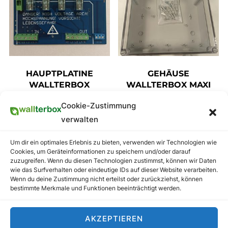
HAUPTPLATINE
GEHÄUSE
WALLTERBOX
WALLTERBOX MAXI
269,00
€
89,00
€
inkl. MwSt (19%), zzgl
inkl. MwSt (19%), zzgl
Cookie-Zustimmung
Versand
Versand
verwalten
inkl. 0 % MwSt.
inkl. 0 % MwSt.
Um dir ein optimales Erlebnis zu bieten, verwenden wir Technologien wie
zzgl.
Versandkosten
zzgl.
Versandkosten
Cookies, um Geräteinformationen zu speichern und/oder darauf
zuzugreifen. Wenn du diesen Technologien zustimmst, können wir Daten
wie das Surfverhalten oder eindeutige IDs auf dieser Website verarbeiten.
WEITERLESEN
WEITERLESEN
Wenn du deine Zustimmung nicht erteilst oder zurückziehst, können
bestimmte Merkmale und Funktionen beeinträchtigt werden.
AKZEPTIEREN