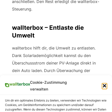
anschließen. Den Rest erledigt die wallterbox-
Steuerung.
wallterbox – Entlaste die
Umwelt
wallterbox hilft dir, die Umwelt zu entlasten.
Dank Solarlademöglichkeit kannst du den
Überschussstrom deiner PV-Anlage direkt in
dein Auto laden. Durch Überwachung der
Einspeiseleistung wird sichergestellt, dass du
Cookie-Zustimmung
keinen Strom aus dem Netz ziehen musst.
verwalten
Selbst wenn du deine Verbraucher wie Herd
oder Spülmaschine in Betrieb hast. Der
Um dir ein optimales Erlebnis zu bieten, verwenden wir Technologien wie
Cookies, um Geräteinformationen zu speichern und/oder darauf
Ladevorgang für dein Auto wird innerhalb von
zuzugreifen. Wenn du diesen Technologien zustimmst, können wir Daten