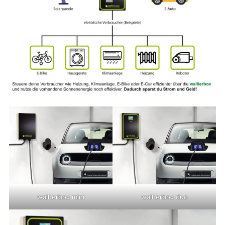
wallterbox mini
wallterbox duo